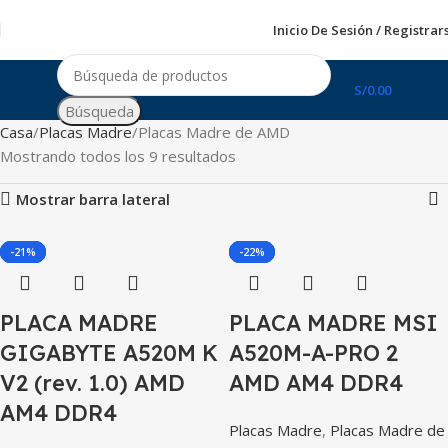
Inicio De Sesión / Registrar
S/
0.00
Búsqueda
Casa
Placas Madre
Placas Madre de AMD
Mostrando todos los 9 resultados
Mostrar barra lateral
-8%
-45%
-31%
-17%
-21%
-7%
-33%
-30%
-22%
PLACA MADRE
PLACA MADRE MSI
GIGABYTE A520M K
A520M-A-PRO 2
V2 (rev. 1.0) AMD
AMD AM4 DDR4
AM4 DDR4
Placas Madre
,
Placas Madre de