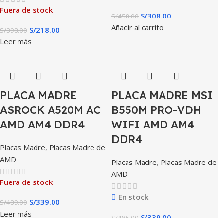
Fuera de stock
S/
308.00
S/
458.00
Añadir al carrito
S/
218.00
S/
398.00
Leer más
PLACA MADRE
PLACA MADRE MSI
ASROCK A520M AC
B550M PRO-VDH
AMD AM4 DDR4
WIFI AMD AM4
DDR4
Placas Madre
,
Placas Madre de
AMD
Placas Madre
,
Placas Madre de
AMD
Fuera de stock
En stock
S/
339.00
S/
489.00
Leer más
S/
339.00
S/
485.00