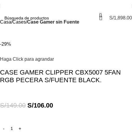
S/
1,898.00
Casa
Cases
Case Gamer sin Fuente
-29%
Haga Click para agrandar
CASE GAMER CLIPPER CBX5007 5FAN
RGB PECERA S/FUENTE BLACK.
S/
149.00
S/
106.00