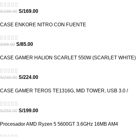
S/
169.00
S/
199.00
CASE ENKORE NITRO CON FUENTE
S/
85.00
S/
99.00
CASE GAMER HALION SCARLET 550W (SCARLET WHITE)
S/
224.00
S/
240.00
CASE GAMER TEROS TE1316G, MID TOWER, USB 3.0 /
USB 2.0, AUDIO, VENTILADOR ARGB, BLANCO
S/
199.00
S/
250.00
Procesador AMD Ryzen 5 5600GT 3.6GHz 16MB AM4