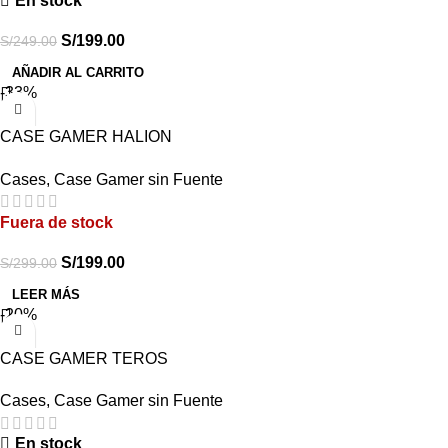
En stock
S/
199.00
S/
249.00
AÑADIR AL CARRITO
-33%
CASE GAMER HALION
DRAGON CR15 BLANCO
Cases
,
Case Gamer sin Fuente
Fuera de stock
S/
199.00
S/
299.00
LEER MÁS
-20%
CASE GAMER TEROS
TE1316G, MID TOWER, USB
Cases
,
Case Gamer sin Fuente
3.0 / USB 2.0, AUDIO,
VENTILADOR ARGB,
En stock
BLANCO