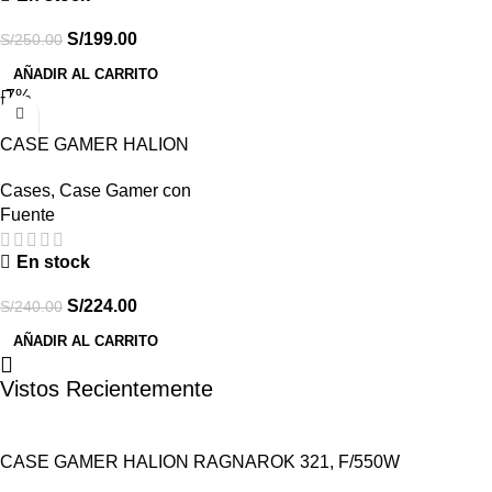
S/
199.00
S/
250.00
AÑADIR AL CARRITO
-7%
CASE GAMER HALION
SCARLET 550W (SCARLET
Cases
,
Case Gamer con
WHITE)
Fuente
En stock
S/
224.00
S/
240.00
AÑADIR AL CARRITO
Vistos Recientemente
CASE GAMER HALION RAGNAROK 321, F/550W