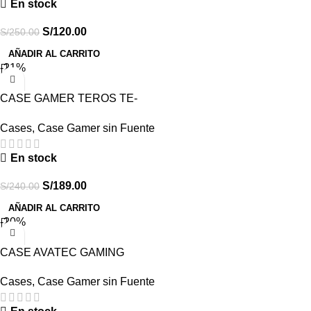
En stock
S/
120.00
S/
250.00
AÑADIR AL CARRITO
-21%
CASE GAMER TEROS TE-
1314G, MID TOWER, USB 3.0
Cases
,
Case Gamer sin Fuente
/ USB 2.0, AUDIO,
VENTILADOR ARGB, NEGRO
En stock
S/
189.00
S/
240.00
AÑADIR AL CARRITO
-20%
CASE AVATEC GAMING
3244B
Cases
,
Case Gamer sin Fuente