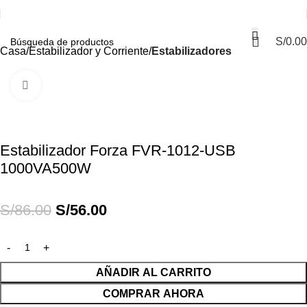
S/
0.00
Casa
Estabilizador y Corriente
Estabilizadores
Haga Click para agrandar
-35%
Estabilizador Forza FVR-1012-USB
1000VA500W
S/
86.00
S/
56.00
AÑADIR AL CARRITO
COMPRAR AHORA