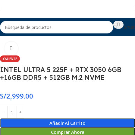
S/
0.00
Casa
PC Gamer Intel
Haga Click para agrandar
CALIENTE
INTEL ULTRA 5 225F + RTX 3050 6GB
+16GB DDR5 + 512GB M.2 NVME
S/
2,999.00
Añadir Al Carrito
Comprar Ahora