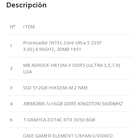
Descripción
N°
ITEM
Procesador INTEL Core Ultra 5 225F
1
3.30|4.90GHZ, 20MB 1851
MB ASROCK H810M-X DDR5 (ULTRA 3,5,7,9)
2
LGA
3
SSD 512GB HIKSEMI M.2 NME
4
MEMORIA 1x16GB DDR5 KINGSTON 5600MHZ
6
T.GRAFICA ZOTAC RTX 3050 6GB
CASE GAMER ELEMENT C/6FAN C/VIDRIO