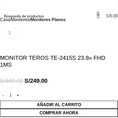
S/
0.00
Casa
Monitores
Monitores Planos
Haga Click para agrandar
-47%
MONITOR TEROS TE-2415S 23.8» FHD
1MS
S/
469.00
S/
249.00
AÑADIR AL CARRITO
COMPRAR AHORA