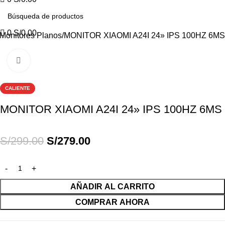
0
S/
0.00
Monitores Planos
MONITOR XIAOMI A24I 24» IPS 100HZ 6MS
Haga Click para agrandar
-7%
CALIENTE
MONITOR XIAOMI A24I 24» IPS 100HZ 6MS
S/
299.00
S/
279.00
AÑADIR AL CARRITO
COMPRAR AHORA