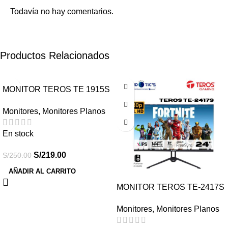
Todavía no hay comentarios.
Productos Relacionados
-12%
-18%
MONITOR TEROS TE 1915S
19.5¨HD 75HZ PLANO
Monitores
,
Monitores Planos
En stock
S/
219.00
S/
250.00
AÑADIR AL CARRITO
MONITOR TEROS TE-2417S
23.8″ 144HZ FHD 1MS IPS
Monitores
,
Monitores Planos