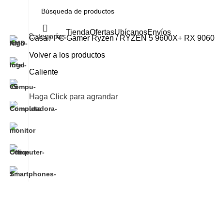
Tienda
Ofertas
Ubícanos
Envíos
Categorías
Casa
PC Gamer Ryzen
RYZEN 5 9600X+ RX 9060
Volver a los productos
Caliente
Haga Click para agrandar