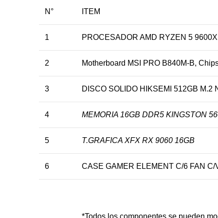
N°
ITEM
1
PROCESADOR AMD RYZEN 5 9600X,
2
Motherboard MSI PRO B840M-B, Chip
3
DISCO SOLIDO HIKSEMI 512GB M.2
4
MEMORIA 16GB DDR5 KINGSTON 5
5
T.GRAFICA XFX RX 9060 16GB
6
CASE GAMER ELEMENT C/6 FAN C/
*Todos los componentes se pueden mod