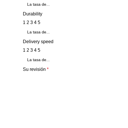
Durability
1
2
3
4
5
Delivery speed
1
2
3
4
5
Su revisión
*