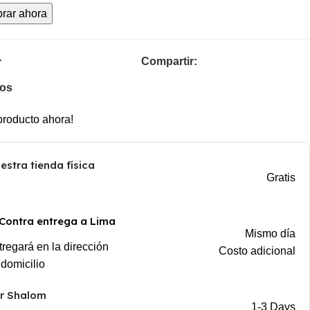
rar ahora
Compartir:
r
eos
producto ahora!
stra tienda física
Gratis
 Contra entrega a Lima
Mismo día
regará en la dirección
Costo adicional
 domicilio
or Shalom
1-3 Days