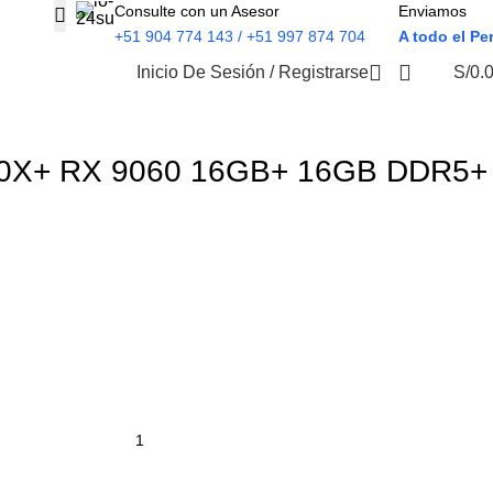
Consulte con un Asesor
Enviamos
+51 904 774 143 / +51 997 874 704
A todo el Pe
Inicio De Sesión / Registrarse
S/
0.
0X+ RX 9060 16GB+ 16GB DDR5+