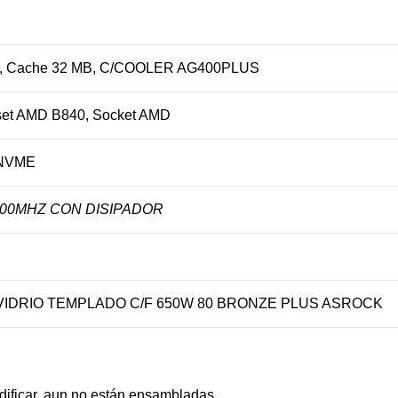
 Cache 32 MB, C/COOLER AG400PLUS
set AMD B840, Socket AMD
 NVME
600MHZ CON DISIPADOR
VIDRIO TEMPLADO C/F 650W 80 BRONZE PLUS ASROCK
ificar, aun no están ensambladas