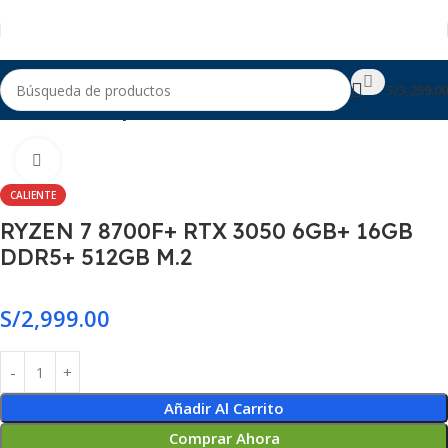
S/
3,259.00
Casa
PC Gamer Ryzen
Haga Click para agrandar
CALIENTE
RYZEN 7 8700F+ RTX 3050 6GB+ 16GB
DDR5+ 512GB M.2
S/
2,999.00
Añadir Al Carrito
Comprar Ahora