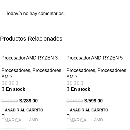
Todavía no hay comentarios.
Productos Relacionados
-37%
-29%
Procesador AMD RYZEN 3
Procesador AMD RYZEN 5
3200G 3.60GHZ 4MB L3 4
5600 OEM 3.50GHZ HASTA
Procesadores
,
Procesadores
Procesadores
,
Procesadores
CORE AM4
4.40GHZ 32MB 6 CORE AM4
AMD
AMD
En stock
En stock
S/
289.00
S/
599.00
S/
460.00
S/
840.00
AÑADIR AL CARRITO
AÑADIR AL CARRITO
MARCA
AMD
MARCA
AMD